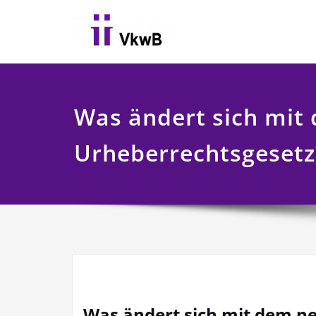
Skip
to
content
Was ändert sich mit
Urheberrechtsgesetz
Was ändert sich mit dem n