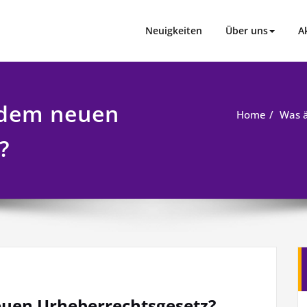
Neuigkeiten
Über uns
A
 dem neuen
Home
Was ä
?
euen Urheberrechtsgesetz?