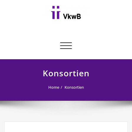
Skip
to
content
Toggle navigation
Konsortien
Home
Konsortien