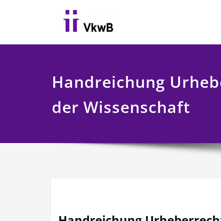
Skip
to
content
Handreichung Urhebe
der Wissenschaft
Handreichung Urheberrecht